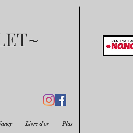
LET~
Nancy
Livre d'or
Plus